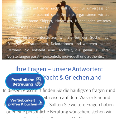
Eine Hochzeit auf einer Yacht soll nicht nur unvergesslich,
sondern auch entspannt sein. Deshalb organisieren wir auf
Wunsch erfahrene Skipper, Hostessen, Köche oder weiteres
Bordpersonal für Ihre Feier.
Darüber hinaus unterstützen wir Sie bei der Suche nach
Fotografen, Traurednern, Dekorationen und weiteren lokalen
Partnern. So entsteht eine Hochzeit, die genau zu Ihren
Vorstellungen passt – persönlich, individuell und authentisch.
Ihre Fragen – unsere Antworten:
Hochzeit, Yacht & Griechenland
In diesem Abschnitt finden Sie die häufigsten fragen rund
um unsere Hochzeitsreisen auf dem Wasser klar und
kompakt beantwortet. Sollten Sie weitere Fragen haben
oder eine persönliche Beratung wünschen, stehen wir