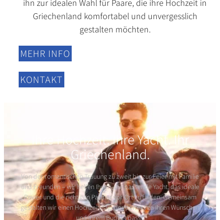
ihn zur idealen Wahl für Paare, die ihre Hochzeit in
Griechenland komfortabel und unvergesslich
gestalten möchten.
MEHR INFO
KONTAKT
Ihre Hochzeit. Ihre Yacht. Ihr
Griechenland.
Von der romantischen Trauung zu zweit bis zur Feier mit Familie
und Freunden – wir helfen Ihnen, die passende Yacht, das ideale
Revier und die richtigen Partner vor Ort zu finden. Gemeinsam
gestalten wir einen Hochzeitstag, der perfekt zu Ihren Wünschen
und Ihrem Budget passt.