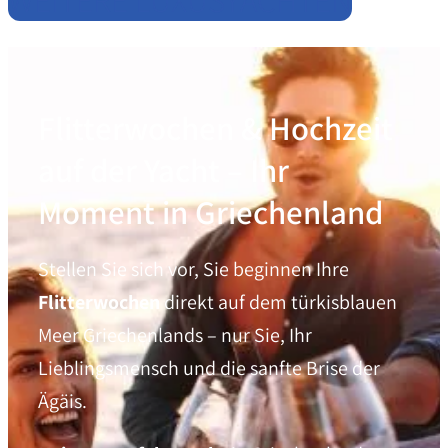
Flitterwochen & Hochzeit
auf der Yacht – Ihr
Moment in Griechenland
Stellen Sie sich vor, Sie beginnen Ihre
Flitterwochen
direkt auf dem türkisblauen
Meer Griechenlands – nur Sie, Ihr
Lieblingsmensch und die sanfte Brise der
Ägäis.