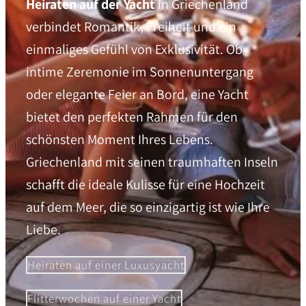
Heiraten auf der Yacht
in Griechenland
verbindet Romantik, Freiheit und ein
einmaliges Gefühl von Exklusivität. Ob
intime Zeremonie im Sonnenuntergang
oder elegante Feier an Bord, eine Yacht
bietet den perfekten Rahmen für den
schönsten Moment Ihres Lebens.
Griechenland mit seinen traumhaften Inseln
schafft die ideale Kulisse für eine Hochzeit
auf dem Meer, die so einzigartig ist wie Ihre
Liebe.
Heiraten auf einer Luxusyacht
Flitterwochen auf einer Yacht