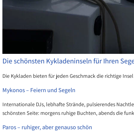
Die schönsten Kykladeninseln für Ihren Sege
Die Kykladen bieten für jeden Geschmack die richtige Insel 
Mykonos – Feiern und Segeln
Internationale DJs, lebhafte Strände, pulsierendes Nachtl
schönsten Seite: morgens ruhige Buchten, abends die funk
Paros – ruhiger, aber genauso schön