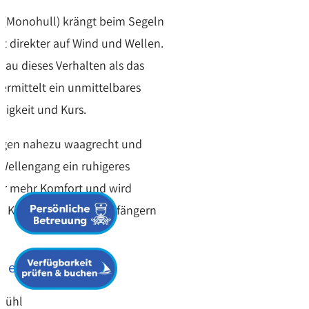
t (Monohull) krängt beim Segeln
ert direkter auf Wind und Wellen.
nau dieses Verhalten als das
vermittelt ein unmittelbares
digkeit und Kurs.
egen nahezu waagrecht und
 Wellengang ein ruhigeres
für mehr Komfort und wird
n, Kindern und Segelanfängern
 einer Segelyacht:
efühl